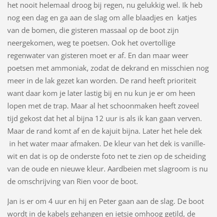
het nooit helemaal droog bij regen, nu gelukkig wel. Ik heb
nog een dag en ga aan de slag om alle blaadjes en katjes
van de bomen, die gisteren massaal op de boot zijn
neergekomen, weg te poetsen. Ook het overtollige
regenwater van gisteren moet er af. En dan maar weer
poetsen met ammoniak, zodat de dekrand en misschien nog
meer in de lak gezet kan worden. De rand heeft prioriteit
want daar kom je later lastig bij en nu kun je er om heen
lopen met de trap. Maar al het schoonmaken heeft zoveel
tijd gekost dat het al bijna 12 uur is als ik kan gaan verven.
Maar de rand komt af en de kajuit bijna. Later het hele dek
in het water maar afmaken. De kleur van het dek is vanille-
wit en dat is op de onderste foto net te zien op de scheiding
van de oude en nieuwe kleur. Aardbeien met slagroom is nu
de omschrijving van Rien voor de boot.
Jan is er om 4 uur en hij en Peter gaan aan de slag. De boot
wordt in de kabels gehangen en ietsje omhoog getild, de