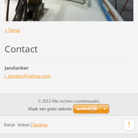
« Terug
Contact
Jandonker
j_donker
@yahoo.c
om
© 2012 Alle rechten voorbehouden.
Maak een gratis website
Bekijk:
Mobiel
|
Desktop